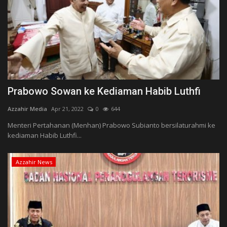
Prabowo Sowan ke Kediaman Habib Luthfi
Azzahir Media
Apr 21, 2022
0
644
Menteri Pertahanan (Menhan) Prabowo Subianto bersilaturahmi ke
kediaman Habib Luthfi...
Azzahir News