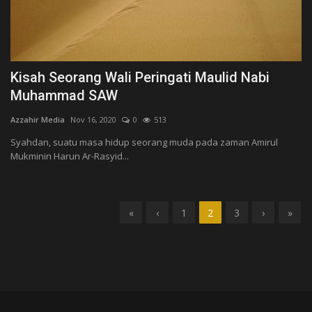
Kisah Seorang Wali Peringati Maulid Nabi
Muhammad SAW
Azzahir Media
Nov 16, 2020
0
513
Syahdan, suatu masa hidup seorang muda pada zaman Amirul
Mukminin Harun Ar-Rasyid...
«
‹
1
2
3
›
»