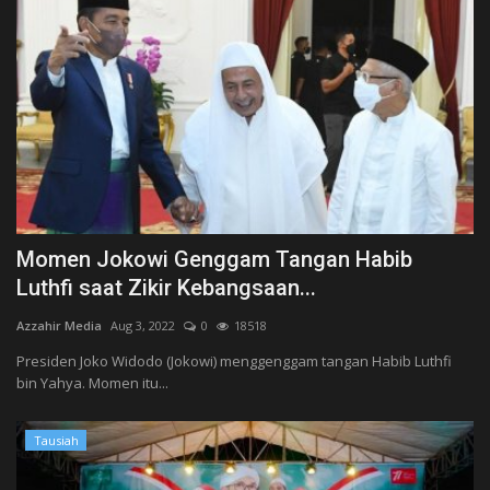
Momen Jokowi Genggam Tangan Habib
Luthfi saat Zikir Kebangsaan...
Azzahir Media
Aug 3, 2022
0
18518
Presiden Joko Widodo (Jokowi) menggenggam tangan Habib Luthfi
bin Yahya. Momen itu...
Tausiah