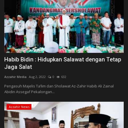
Habib Bidin : Hidupkan Salawat dengan Tetap
Jaga Salat
Azzahir Media
Aug 2, 2022
0
632
Pengasuh Majelis Ta’lim dan Sholawat Az-Zahir Habib Ali Zainal
Abidin Assegaf Pekalongan...
Azzahir News