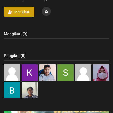
Syariah
Mengikuti
Hikmah
Mengikuti (0)
Jadwal
Live Stream
Pengikut (8)