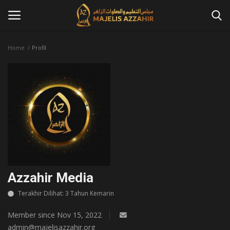
Home
Profil
Masuk
Daftar
Home
Contact
Azzahir News
Tausiah
Azzahir Media
Terakhir Dilihat: 3 Tahun Kemarin
Qosidah
Member since Nov 15, 2022
Kajian Islam
admin@majelisazzahir.org