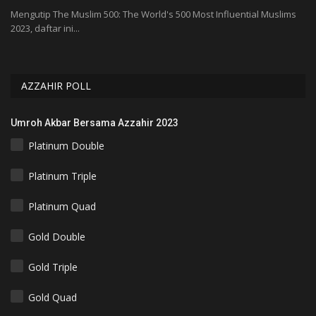
Mengutip The Muslim 500: The World's 500 Most Influential Muslims
Se
2023, daftar ini...
di
AZZAHIR POLL
Umroh Akbar Bersama Azzahir 2023
Platinum Double
Platinum Triple
Platinum Quad
Gold Double
Gold Triple
Gold Quad