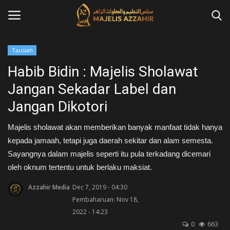
Tausiah
Masuk
Daftar
Habib Bidin : Majelis Sholawat
Jangan Sekadar Label dan
Home
Jangan Dikotori
Contact
Majelis sholawat akan memberikan banyak manfaat tidak hanya
kepada jamaah, tetapi juga daerah sekitar dan alam semesta.
Azzahir News
Sayangnya dalam majelis seperti itu pula terkadang dicemari
oleh oknum tertentu untuk berlaku maksiat.
Tausiah
Azzahir Media
Dec 7, 2019 - 04:30
Qosidah
Pembaharuan: Nov 18,
2022 - 14:23
Kajian Islam
0
663