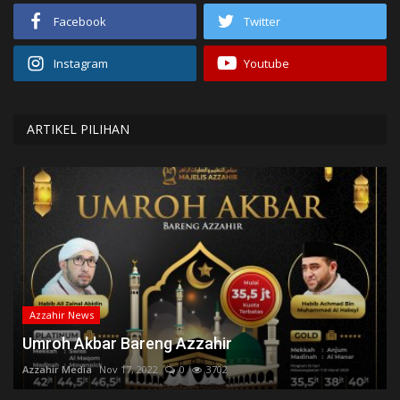
Facebook
Twitter
Instagram
Youtube
ARTIKEL PILIHAN
Azzahir News
Umroh Akbar Bareng Azzahir
Azzahir Media
Nov 17, 2022
0
3702