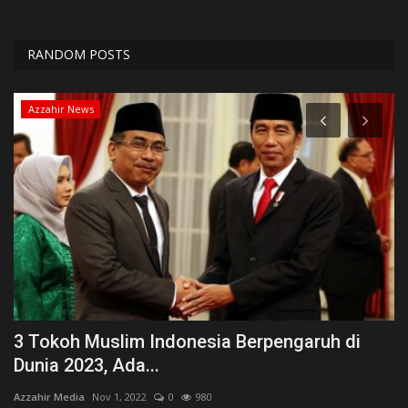
RANDOM POSTS
Azzahir News
3 Tokoh Muslim Indonesia Berpengaruh di
N
Dunia 2023, Ada...
P
Azzahir Media
Nov 1, 2022
0
980
Az