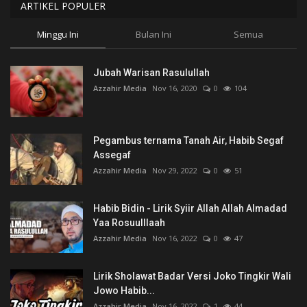
ARTIKEL POPULER
Minggu Ini
Bulan Ini
Semua
Jubah Warisan Rasulullah
Azzahir Media
Nov 16, 2020
0
104
Pegambus ternama Tanah Air, Habib Segaf
Assegaf
Azzahir Media
Nov 29, 2022
0
51
Habib Bidin - Lirik Syiir Allah Allah Almadad
Yaa Rosuulllaah
Azzahir Media
Nov 16, 2022
0
47
Lirik Sholawat Badar Versi Joko Tingkir Wali
Jowo Habib...
Azzahir Media
Nov 16, 2022
1
44