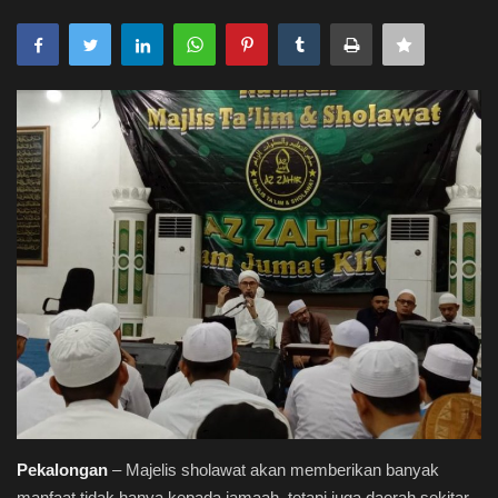
Syariah
Hikmah
Jadwal
Live Stream
Pekalongan
– Majelis sholawat akan memberikan banyak
manfaat tidak hanya kepada jamaah, tetapi juga daerah sekitar