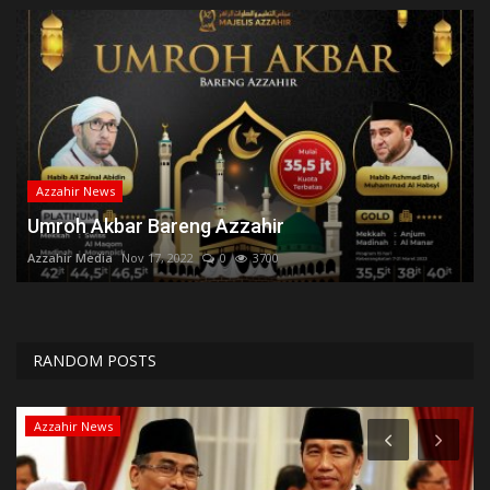
Azzahir News
Umroh Akbar Bareng Azzahir
Azzahir Media
Nov 17, 2022
0
3700
RANDOM POSTS
Azzahir News