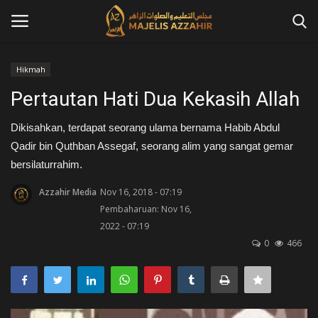
Hikmah
Masuk
Daftar
Pertautan Hati Dua Kekasih Allah
Home
Dikisahkan, terdapat seorang ulama bernama Habib Abdul
Qadir bin Quthban Assegaf, seorang alim yang sangat gemar
Contact
bersilaturrahim.
Azzahir Media
Nov 16, 2018 - 07:19
Azzahir News
Pembaharuan: Nov 16,
2022 - 07:19
Tausiah
0
466
Qosidah
Kajian Islam