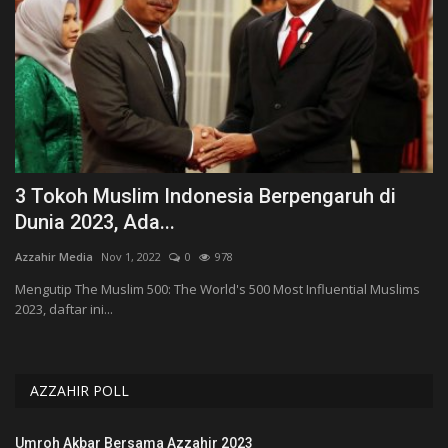
3 Tokoh Muslim Indonesia Berpengaruh di
M
Dunia 2023, Ada...
G
Azzahir Media
Nov 1, 2022
0
978
Az
Mengutip The Muslim 500: The World's 500 Most Influential Muslims
IP
2023, daftar ini...
As
AZZAHIR POLL
Umroh Akbar Bersama Azzahir 2023