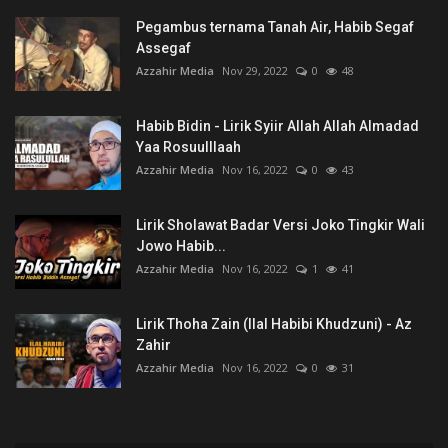
Pegambus ternama Tanah Air, Habib Segaf
Assegaf
Azzahir Media
Nov 29, 2022
0
48
Habib Bidin - Lirik Syiir Allah Allah Almadad
Yaa Rosuulllaah
Azzahir Media
Nov 16, 2022
0
43
Lirik Sholawat Badar Versi Joko Tingkir Wali
Jowo Habib...
Azzahir Media
Nov 16, 2022
1
41
Lirik Thoha Zain (Ilal Habibi Khudzuni) - Az
Zahir
Azzahir Media
Nov 16, 2022
0
31