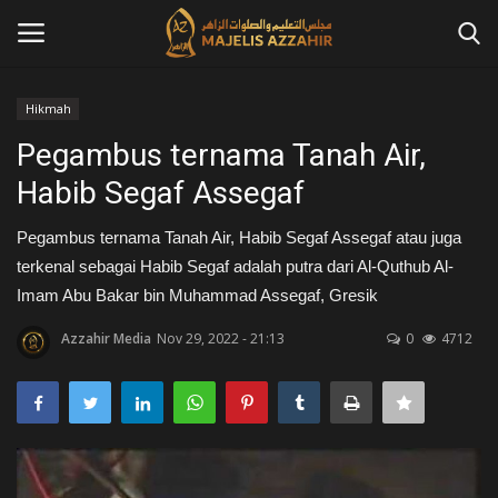
Hikmah
Masuk
Daftar
Pegambus ternama Tanah Air,
Habib Segaf Assegaf
Home
Pegambus ternama Tanah Air, Habib Segaf Assegaf atau juga
Contact
terkenal sebagai Habib Segaf adalah putra dari Al-Quthub Al-
Imam Abu Bakar bin Muhammad Assegaf, Gresik
Azzahir News
Azzahir Media
Nov 29, 2022 - 21:13
0
4712
Tausiah
Qosidah
Kajian Islam