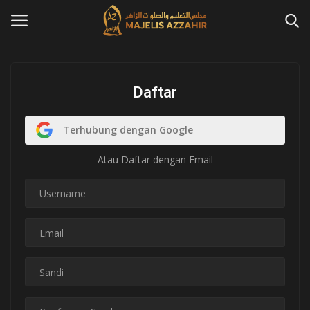
Masuk
Daftar
Daftar
Home
Terhubung dengan Google
Contact
Atau Daftar dengan Email
Azzahir News
Tausiah
Qosidah
Kajian Islam