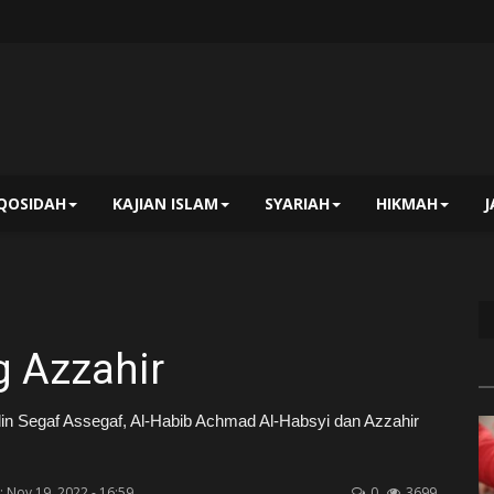
QOSIDAH
KAJIAN ISLAM
SYARIAH
HIKMAH
 Azzahir
idin Segaf Assegaf, Al-Habib Achmad Al-Habsyi dan Azzahir
Nov 19, 2022 - 16:59
0
3699