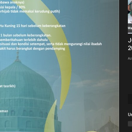
 Jangan
Pegambus ternama Tanah Air, Habib
J
Segaf Assegaf
2
Azzahir Media
Nov 29, 2022
0
4712
Az
nfaat tidak
Pegambus ternama Tanah Air, Habib Segaf Assegaf atau
juga terkenal sebagai Habib...
U