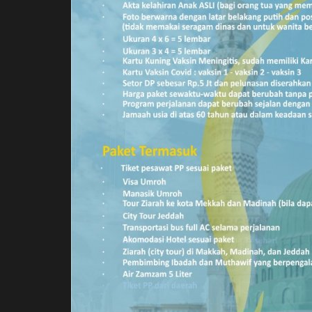
Habib Bidin : Majelis Sholawat
Sekadar Label dan...
Azzahir Media
Dec 7, 2019
0
660
Majelis sholawat akan memberikan banyak ma
hanya kepada jamaah, tetapi...