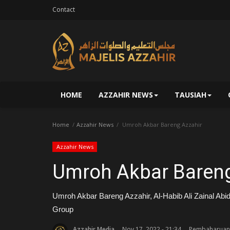
Contact
HOME
AZZAHIR NEWS
TAUSIAH
Home
Azzahir News
Umroh Akbar Bareng Azzahir
Azzahir News
Umroh Akbar Bareng
Umroh Akbar Bareng Azzahir, Al-Habib Ali Zainal Ab
Group
Azzahir Media
Nov 17, 2022 - 21:34
Pembaharuan: 