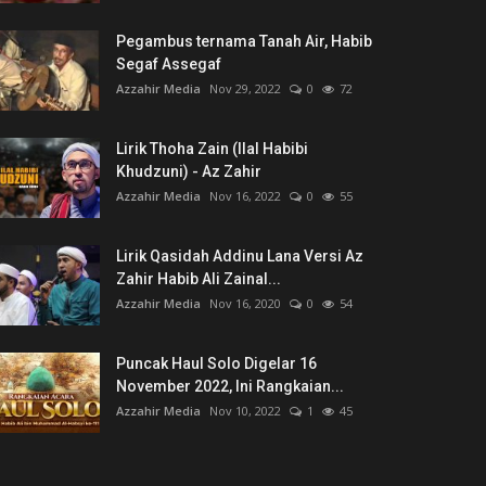
Pegambus ternama Tanah Air, Habib
Segaf Assegaf
Azzahir Media
Nov 29, 2022
0
72
Lirik Thoha Zain (Ilal Habibi
Khudzuni) - Az Zahir
Azzahir Media
Nov 16, 2022
0
55
Lirik Qasidah Addinu Lana Versi Az
Zahir Habib Ali Zainal...
Azzahir Media
Nov 16, 2020
0
54
Puncak Haul Solo Digelar 16
November 2022, Ini Rangkaian...
Azzahir Media
Nov 10, 2022
1
45