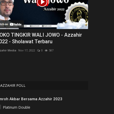
OKO TINGKIR WALI JOWO - Azzahir
Dua Kisah 
022 - Sholawat Terbaru
Masuk Sur
zahir Media
Nov 17, 2022
0
587
Azzahir Media
No
Imam al-Ghazali
harapan akan am
AZZAHIR POLL
mroh Akbar Bersama Azzahir 2023
Platinum Double