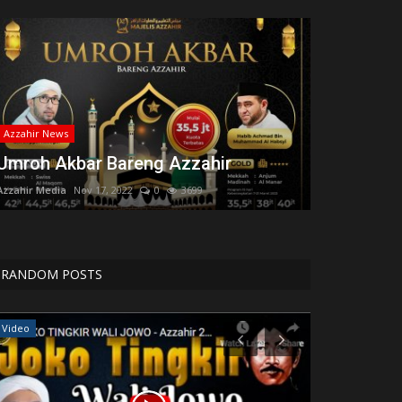
Azzahir News
Umroh Akbar Bareng Azzahir
Azzahir Media
Nov 17, 2022
0
3699
RANDOM POSTS
Video
Hikmah