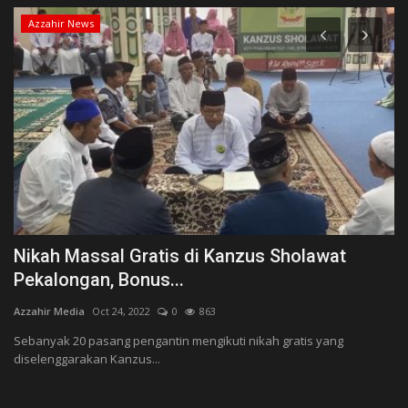
Azzahir News
Nikah Massal Gratis di Kanzus Sholawat
H
Pekalongan, Bonus...
K
Azzahir Media
Oct 24, 2022
0
863
Az
Sebanyak 20 pasang pengantin mengikuti nikah gratis yang
Ki
diselenggarakan Kanzus...
Ha