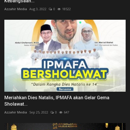
Kebangsaan...
Azzahir Media
Aug 3, 2022
0
18522
Meriahkan Dies Natalis, IPMAFA akan Gelar Gema
Sholawat...
Azzahir Media
Sep 25, 2022
0
647