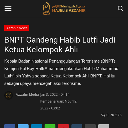
Azzahir News
Masuk
Daftar
BNPT Gandeng Habib Lutfi Jadi
Ketua Kelompok Ahli
Home
Kepala Badan Nasional Penanggulangan Terorisme (BNPT)
Contact
Komjen Pol Boy Rafli Amar mengukuhkan Habib Muhammad
Luthfi bin Yahya sebagai Ketua Kelompok Ahli BNPT. Hal itu
Azzahir News
sebagai upaya mencegah aksi terorisme.
Tausiah
Azzahir Media
Jan 3, 2022 - 04:14
Pembaharuan: Nov 19,
2022 - 03:02
Qosidah
0
576
Kajian Islam