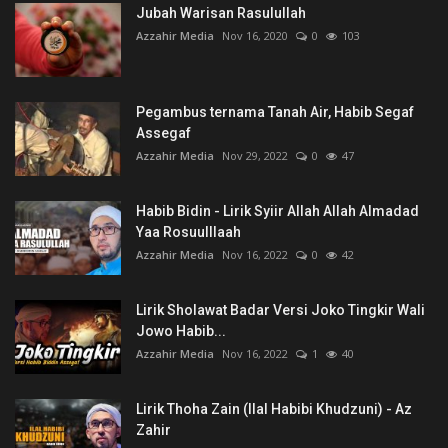
Jubah Warisan Rasulullah
Azzahir Media
Nov 16, 2020
0
103
Pegambus ternama Tanah Air, Habib Segaf
Assegaf
Azzahir Media
Nov 29, 2022
0
47
Habib Bidin - Lirik Syiir Allah Allah Almadad
Yaa Rosuulllaah
Azzahir Media
Nov 16, 2022
0
42
Lirik Sholawat Badar Versi Joko Tingkir Wali
Jowo Habib...
Azzahir Media
Nov 16, 2022
1
40
Lirik Thoha Zain (Ilal Habibi Khudzuni) - Az
Zahir