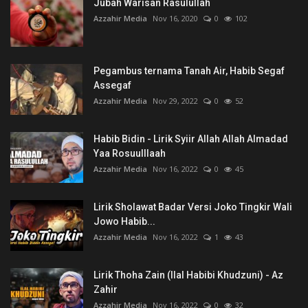
Jubah Warisan Rasulullah
Azzahir Media
Nov 16, 2020
0
102
Pegambus ternama Tanah Air, Habib Segaf
Assegaf
Azzahir Media
Nov 29, 2022
0
52
Habib Bidin - Lirik Syiir Allah Allah Almadad
Yaa Rosuulllaah
Azzahir Media
Nov 16, 2022
0
45
Lirik Sholawat Badar Versi Joko Tingkir Wali
Jowo Habib...
Azzahir Media
Nov 16, 2022
1
43
Lirik Thoha Zain (Ilal Habibi Khudzuni) - Az
Zahir
Azzahir Media
Nov 16, 2022
0
32