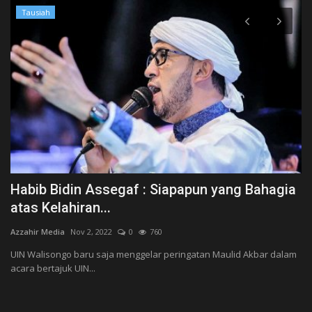
Tausiah
Habib Bidin Assegaf : Siapapun yang Bahagia
K
atas Kelahiran...
W
Azzahir Media
Nov 2, 2022
0
760
Az
UIN Walisongo baru saja menggelar peringatan Maulid Akbar dalam
Ke
acara bertajuk UIN...
me