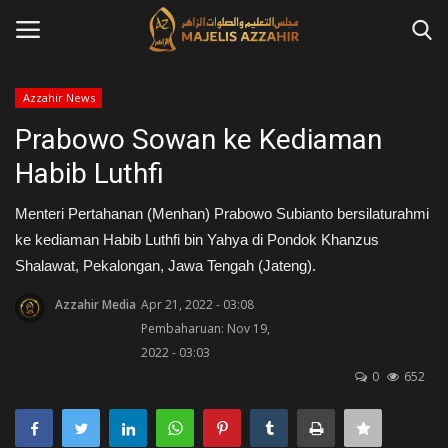
Azzahir News
Masuk
Daftar
Prabowo Sowan ke Kediaman
Habib Luthfi
Home
Menteri Pertahanan (Menhan) Prabowo Subianto bersilaturahmi
Contact
ke kediaman Habib Luthfi bin Yahya di Pondok Khanzus
Shalawat, Pekalongan, Jawa Tengah (Jateng).
Azzahir News
Azzahir Media
Apr 21, 2022 - 03:08
Pembaharuan: Nov 19,
Tausiah
2022 - 03:03
0
652
Qosidah
Kajian Islam