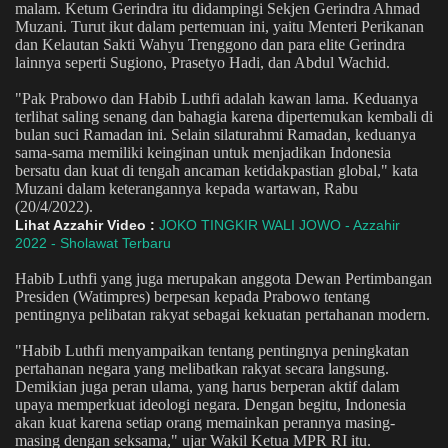
malam. Ketum Gerindra itu didampingi Sekjen Gerindra Ahmad
Muzani. Turut ikut dalam pertemuan ini, yaitu Menteri Perikanan
dan Kelautan Sakti Wahyu Trenggono dan para elite Gerindra
lainnya seperti Sugiono, Prasetyo Hadi, dan Abdul Wachid.
"Pak Prabowo dan Habib Luthfi adalah kawan lama. Keduanya
terlihat saling senang dan bahagia karena dipertemukan kembali di
bulan suci Ramadan ini. Selain silaturahmi Ramadan, keduanya
sama-sama memiliki keinginan untuk menjadikan Indonesia
bersatu dan kuat di tengah ancaman ketidakpastian global," kata
Muzani dalam keterangannya kepada wartawan, Rabu
(20/4/2022).
Lihat Azzahir Video :
JOKO TINGKIR WALI JOWO - Azzahir
2022 - Sholawat Terbaru
Habib Luthfi yang juga merupakan anggota Dewan Pertimbangan
Presiden (Watimpres) berpesan kepada Prabowo tentang
pentingnya pelibatan rakyat sebagai kekuatan pertahanan modern.
"Habib Luthfi menyampaikan tentang pentingnya peningkatan
pertahanan negara yang melibatkan rakyat secara langsung.
Demikian juga peran ulama, yang harus berperan aktif dalam
upaya memperkuat ideologi negara. Dengan begitu, Indonesia
akan kuat karena setiap orang memainkan perannya masing-
masing dengan seksama," ujar Wakil Ketua MPR RI itu.