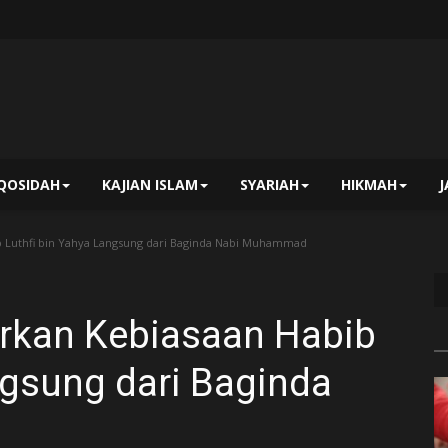
QOSIDAH
KAJIAN ISLAM
SYARIAH
HIKMAH
 Luthfi bin Yahya Langsung dari Baginda Nabi Muhammad
rkan Kebiasaan Habib
ngsung dari Baginda