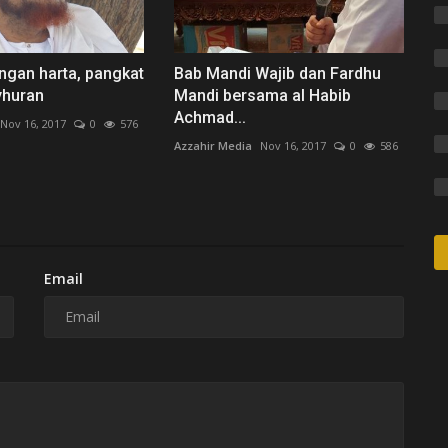
engan harta, pangkat
Bab Mandi Wajib dan Fardhu
yhuran
Mandi bersama al Habib
Achmad...
Nov 16, 2017
0
576
Azzahir Media
Nov 16, 2017
0
586
Email