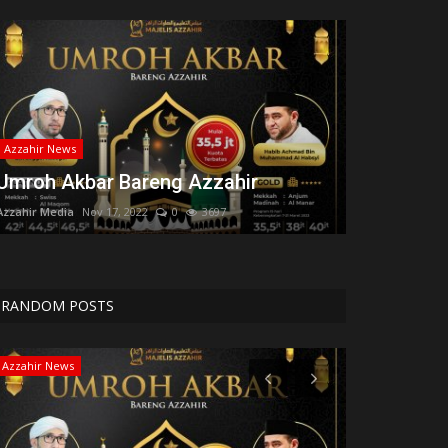
Azzahir News
Umroh Akbar Bareng Azzahir
Azzahir Media
Nov 17, 2022
0
3697
RANDOM POSTS
Qosidah
Azzahir News