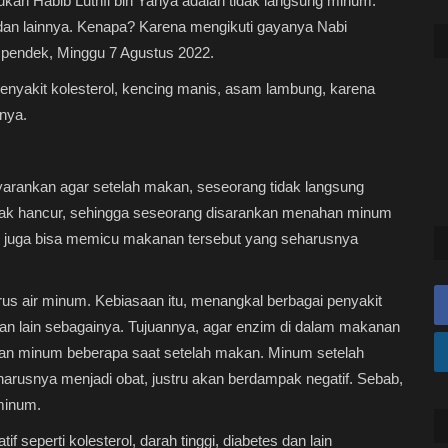
kukan Habib Luthfi bin Yahya adalah tidak langsung minum.
 dan lainnya. Kenapa? Karena mengikuti gayanya Nabi
 pendek, Minggu 7 Agustus 2022.
penyakit kolesterol, kencing manis, asam lambung, karena
nya.
yarankan agar setelah makan, seseorang tidak langsung
dak hancur, sehingga seseorang disarankan menahan minum
 juga bisa memicu makanan tersebut yang seharusnya
rus air minum. Kebiasaan itu, menangkal berbagai penyakit
es dan lain sebagainya. Tujuannya, agar enzim di dalam makanan
han minum beberapa saat setelah makan. Minum setelah
rusnya menjadi obat, justru akan berdampak negatif. Sebab,
 minum.
 seperti kolesterol, darah tinggi, diabetes dan lain