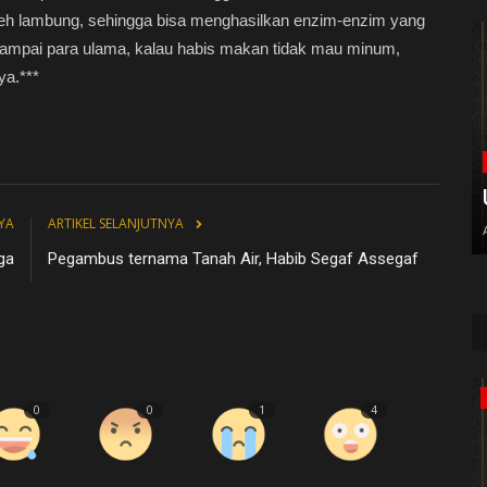
oleh lambung, sehingga bisa menghasilkan enzim-enzim yang
ampai para ulama, kalau habis makan tidak mau minum,
ya.***
YA
ARTIKEL SELANJUTNYA
ga
Pegambus ternama Tanah Air, Habib Segaf Assegaf
Azzahir News
0
0
1
4