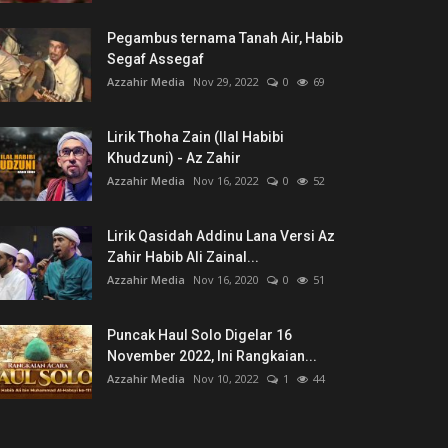
Pegambus ternama Tanah Air, Habib
Segaf Assegaf
Azzahir Media
Nov 29, 2022
0
69
Lirik Thoha Zain (Ilal Habibi
Khudzuni) - Az Zahir
Azzahir Media
Nov 16, 2022
0
52
Lirik Qasidah Addinu Lana Versi Az
Zahir Habib Ali Zainal...
Azzahir Media
Nov 16, 2020
0
51
Puncak Haul Solo Digelar 16
November 2022, Ini Rangkaian...
Azzahir Media
Nov 10, 2022
1
44