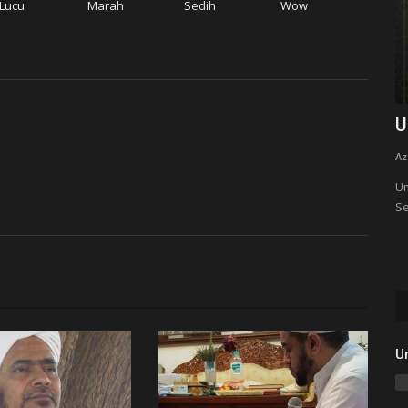
Lucu
Marah
Sedih
Wow
 Disebut
Umroh Akbar Bareng Azzahir
H
A
Azzahir Media
Nov 17, 2022
0
3697
Az
Umroh Akbar Bareng Azzahir, Al-Habib Ali Zainal Abidin
Segaf Assegaf, Al-Habib Achmad...
a dari tiga
Un
me
U