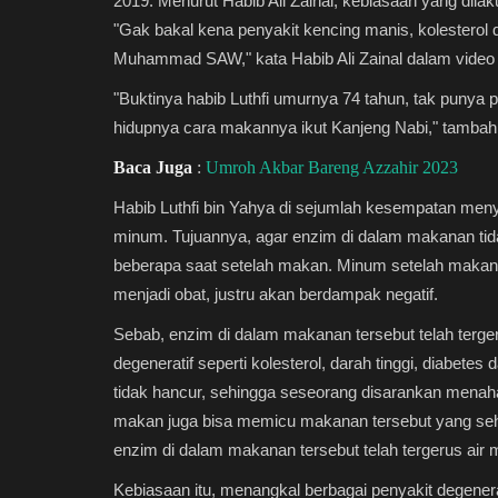
2019. Menurut Habib Ali Zainal, kebiasaan yang dila
"Gak bakal kena penyakit kencing manis, kolesterol
Muhammad SAW," kata Habib Ali Zainal dalam video
"Buktinya habib Luthfi umurnya 74 tahun, tak punya 
hidupnya cara makannya ikut Kanjeng Nabi," tambah
Baca Juga
:
Umroh Akbar Bareng Azzahir 2023
Habib Luthfi bin Yahya di sejumlah kesempatan men
minum. Tujuannya, agar enzim di dalam makanan ti
beberapa saat setelah makan. Minum setelah makan
menjadi obat, justru akan berdampak negatif.
Sebab, enzim di dalam makanan tersebut telah terge
degeneratif seperti kolesterol, darah tinggi, diabet
tidak hancur, sehingga seseorang disarankan mena
makan juga bisa memicu makanan tersebut yang seha
enzim di dalam makanan tersebut telah tergerus air
Kebiasaan itu, menangkal berbagai penyakit degeneratif