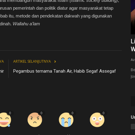
aimana membangun masyarakat Islam
(islamic society building)
,
rusan pemerintah dan politik diatur agar masyarakat tetap
Sebab itu, metode dan pendekatan dakwah yang digunakan
dinah.
Wallahu a’lam
 Disebut
Lirik Sholawat Badar Versi Joko Tingkir
H
Wali Jowo Habib...
K
Azzahir Media
Nov 16, 2022
1
1338
Az
YA
ARTIKEL SELANJUTNYA
a dari tiga
Berikut ini bacaan Sholawat Badar versi Joko Tingkir Wali
Ki
hir
Pegambus ternama Tanah Air, Habib Segaf Assegaf
Jowo, lengkap dengan tulisan...
Bu
0
0
0
0
U