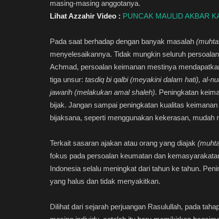
masing-masing anggotanya.
Lihat Azzahir Video :
PUNCAK MAULID AKBAR KAN
Pada saat berhadap dengan banyak masalah
(muhtas
menyelesaikannya. Tidak mungkin seluruh persoala
Achmad, persoalan keimanan mestinya mendapatkan p
tiga unsur:
tasdiq bi qalbi (meyakini dalam hati), al-n
jawarih (melakukan amal shaleh)
. Peningkatan keim
bijak. Jangan sampai peningkatan kualitas keimanan 
bijaksana, seperti menggunakan kekerasan, mudah 
Terkait sasaran ajakan atau orang yang diajak
(muhta
fokus pada persoalan keumatan dan kemasyarakatan
Indonesia selalu meningkat dari tahun ke tahun. Pen
Kajian Islam
yang halus dan tidak menyakitkan.
Dilihat dari sejarah perjuangan Rasulullah, pada ta