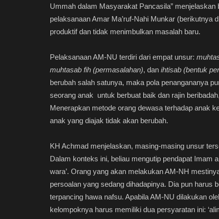
Ummah dalam Masyarakat Pancasila” menjelaskan b
pelaksanaan Amar Ma’ruf-Nahi Munkar (berikutnya di
produktif dan tidak menimbulkan masalah baru.
Pelaksanaan AM-NU terdiri dari empat unsur:
muhtasi
muhtasab fih (permasalahan)
, dan
ihtisab (bentuk p
berubah salah satunya, maka pola penangananya pun 
seorang anak untuk berbuat baik dan rajin beribada
Menerapkan metode orang dewasa terhadap anak ke
anak yang diajak tidak akan berubah.
KH Achmad menjelaskan, masing-masing unsur tersebu
Dalam konteks ini, beliau mengutip pendapat Imam 
wara’. Orang yang akan melakukan AM-NH mestinya 
persoalan yang sedang dihadapinya. Dia pun harus ber
terpancing hawa nafsu. Apabila AM-NU dilakukan ole
kelompoknya harus memiliki dua persyaratan ini: ‘alim