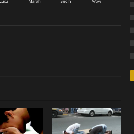
Lucu
Marah
Sedih
Wow