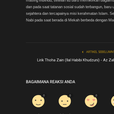
masing individu, setelah itu baru memikirkan bag
dan pada saat tatanan sosial sudah terbangun, baru u
sejahtera dan tercapainya misi kerahmatan Islam. 
Nabi pada saat berada di Mekah berbeda dengan Ma
Belajar dari Tiga Binatang yang
Al-Qur'an
Azzahir Media
Nov 16, 2020
0
588
ARTIKEL SEBELUMN
Setidaknya ada tiga binatang kecil menjadi nam
Lirik Thoha Zain (Ilal Habibi Khudzuni) - Az Za
surah di dalam Al-Qur’an,...
BAGAIMANA REAKSI ANDA
0
0
0