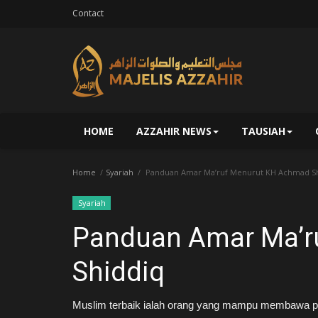
Contact
HOME
AZZAHIR NEWS
TAUSIAH
Home
Syariah
Panduan Amar Ma’ruf Menurut KH Achmad S
Syariah
Panduan Amar Ma’r
Shiddiq
Muslim terbaik ialah orang yang mampu membawa p