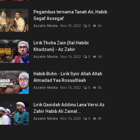
Pegambus ternama Tanah Air, Habib
Segaf Assegaf
Azzahir Media
Nov 29, 2022
0
63
Lirik Thoha Zain (Ilal Habibi
Khudzuni) - Az Zahir
Azzahir Media
Nov 16, 2022
0
56
Habib Bidin - Lirik Syiir Allah Allah
Almadad Yaa Rosuulllaah
Azzahir Media
Nov 16, 2022
0
50
Lirik Qasidah Addinu Lana Versi Az
Zahir Habib Ali Zainal...
Azzahir Media
Nov 16, 2020
0
49