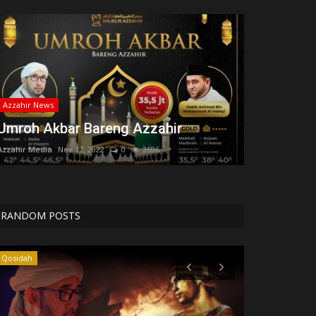
Azzahir News
Umroh Akbar Bareng Azzahir
Azzahir Media
Nov 17, 2022
0
3696
RANDOM POSTS
Azzahir News
Tausiah