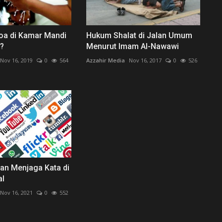
oa di Kamar Mandi
Hukum Shalat di Jalan Umum
?
Menurut Imam Al-Nawawi
Nov 16, 2019
0
564
Azzahir Media
Nov 16, 2017
0
526
an Menjaga Kata di
al
Nov 16, 2021
0
552