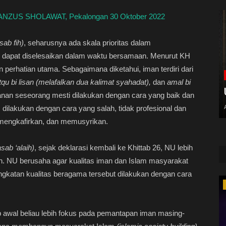
ZUS SHOLAWAT, Pekalongan 30 Oktober 2022
ab fih)
, seharusnya ada skala prioritas dalam
n dapat diselesaikan dalam waktu bersamaan. Menurut KH
erhatian utama. Sebagaimana diketahui, iman terdiri dari
utqu bi lisan (melafalkan dua kalimat syahadat),
dan
amal bi
anan seseorang mesti dilakukan dengan cara yang baik dan
dilakukan dengan cara yang salah, tidak profesional dan
mengkafirkan, dan memusyrikan.
sab ‘alaih)
, sejak deklarasi kembali ke Khittab 26, NU lebih
. NU berusaha agar kualitas iman dan Islam masyarakat
ingkatan kualitas beragama tersebut dilakukan dengan cara
Qosidah
hap awal beliau lebih fokus pada pemantapan iman masing-