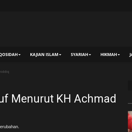
QOSIDAH
KAJIAN ISLAM
SYARIAH
HIKMAH
hiddiq
uf Menurut KH Achmad
erubahan.