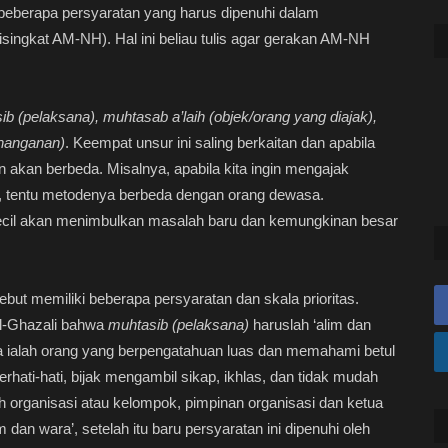
eberapa persyaratan yang harus dipenuhi dalam
singkat AM-NH). Hal ini beliau tulis agar gerakan AM-NH
b (pelaksana), muhtasab a’laih (objek/orang yang diajak),
enanganan)
. Keempat unsur ini saling berkaitan dan apabila
akan berbeda. Misalnya, apabila kita ingin mengajak
h, tentu metodenya berbeda dengan orang dewasa.
cil akan menimbulkan masalah baru dan kemungkinan besar
t memiliki beberapa persyaratan dan skala prioritas.
al-Ghazali bahwa
muhtasib (pelaksana)
haruslah ‘alim dan
ialah orang yang berpengatahuan luas dan memahami betul
hati-hati, bijak mengambil sikap, ikhlas, dan tidak mudah
h organisasi atau kelompok, pimpinan organisasi dan ketua
 dan wara’, setelah itu baru persyaratan ini dipenuhi oleh