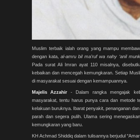
Muslim terbaik ialah orang yang mampu membawa p
dengan kata,
al-amru bil ma’ruf wa nahy ‘anil mun
Pada surat Ali Imran ayat 110 misalnya, disebu
kebaikan dan mencegah kemungkaran. Setiap Musli
di masyarakat sesuai dengan kemampuannya.
Majelis Azzahir
- Dalam rangka mengajak keba
masyarakat, tentu harus punya cara dan metode te
kelakuan buruknya. Ibarat penyakit, penanganan da
parah dan segera pulih. Ulama sering menegask
kemungkaran yang baru.
KH Achmad Shiddiq dalam tulisannya berjudul “Amar