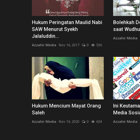
Hukum Peringatan Maulid Nabi
Bolehkah D
SAW Menurut Syekh
saat Wudhu
Jalaluddin...
Azzahir Media
Azzahir Media
Nov 16, 2017
0
536
Hukum Mencium Mayat Orang
Ini Keutama
Saleh
Media Sosi
Azzahir Media
Nov 16, 2020
0
634
Azzahir Media